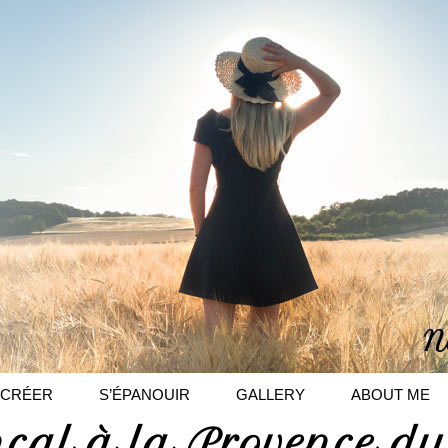
N
CRÉER
S’ÉPANOUIR
GALLERY
ABOUT ME
çal à la Provence du