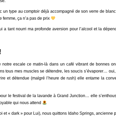
sé.
ec un type au comptoir déjà accompagné de son verre de blanc p
e femme, ça n’a pas de prix
ui a tant nourri ma profonde aversion pour l’alcool et la dépe
!
 notre escale ce matin-là dans un café vibrant de bonnes o
ens tous mes muscles se détendre, les soucis s’évaporer… oui, la
rire et détendue (malgré l’heure de rush) elle entame la con
r le festival de la lavande à Grand Junction… elle s’enthousia
royable qui nous attend
 et « dark » pour Lui), nous quittons Idaho Springs, ancienne pe