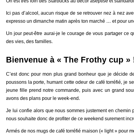
On est très loin des Starbucks au décor aseptisé et standardi
Ici pas d’alcool, aucun risque de se retrouver nez à nez av
expresso un dimanche matin après ton marché … et pour un
Un jour peut-être aurai-je le courage de vous partager ce q
des vies, des familles.
Bienvenue à « The Frothy cup » 
C’est donc pour mon plus grand bonheur que je décide de
poussons la porte, humant cette odeur de café torréfié, je s
jeune fille prend notre commande, puis avec un grand sou
avons des plans pour le week-end.
Je lui confie alors que nous sommes justement en chemin pou
nous souhaite donc de profiter de ce weekend surement inc
Armés de nos mugs de café torréfié maison (« light » pour moi