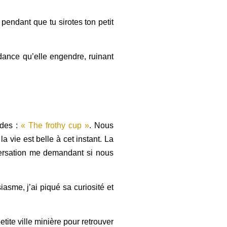
endant que tu sirotes ton petit
ndance qu’elle engendre, ruinant
ndes :
« The frothy cup »
. Nous
 vie est belle à cet instant. La
versation me demandant si nous
sme, j’ai piqué sa curiosité et
tite ville minière pour retrouver