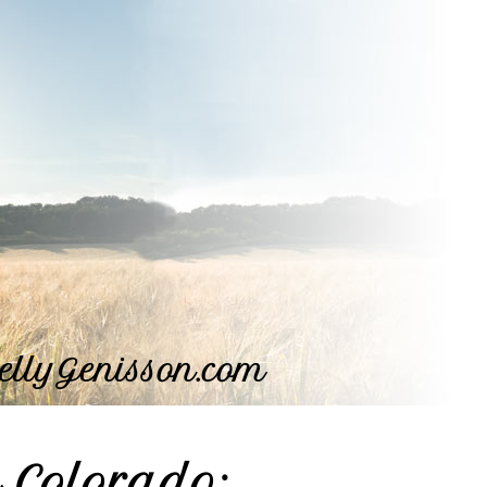
ellyGenisson.com
 Colorado: